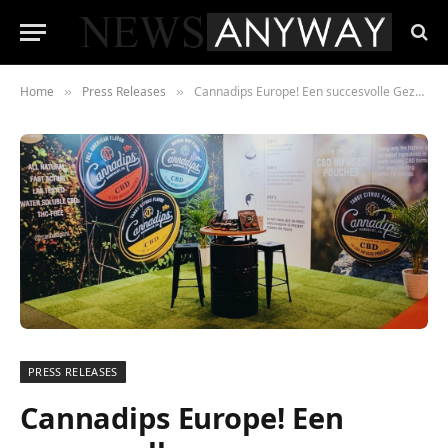
Home
Press Releases
Cannadips Europe! Een succesvolle Gezondheidsbeurs in Utrecht Nederland
»
»
PRESS RELEASES
Cannadips Europe! Een