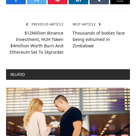
Facebook
Twitter
Pinterest
LinkedIn
Tumblr
Email
PREVIOUS ARTICLE
NEXT ARTICLE
$12Million Binance
Thousands of bodies face
Investment, HUH Token
being exhumed in
$4million Worth Burn And
Zimbabwe
Ethereum Set To Skyrocket
RELATED
POSTS